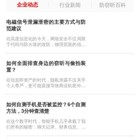
企业动态
行业新闻
防窃听百科
电磁信号泄漏泄密的主要方式与防
范建议
在高度信息化的今天，网络安全不仅局限
于代码与防火墙的攻防，物理层面的信息
安全同样面临严峻挑战。当我们敲击键
盘、浏览屏幕或传输文件时，电子设备在
工作过程中会产生电磁辐射。这些看似无
如何全面排查身边的窃听与偷拍装
形的电磁波，如果不加防范，极易成为泄
置？
密的隐形内鬼。这种通过截获和分析设备
电磁辐射来还原信息的窃密技术，在信息
在信息即资产的时代，隐私泄露不仅关乎
安全领域被称为TEMPEST（瞬态...
个人尊严，更可能直接导致商业机密外泄
或人身财产损失。如今的窃听偷拍设备早
已不是电影里那种粗笨的“纽扣式”发报
机，它们可能伪装成日常的插座、充电
如何自测手机是否被监控？6个自测
头、烟雾报警器，甚至是一根普通的电源
方法，3分钟查清楚
线。当你直觉不对劲，或者即将进行一场
机密会谈时，如何像专业反间谍人员一
在这个数字时代，智能手机几乎承载了我
样，揪出那些潜伏在暗处的耳朵和眼
们所有的秘密：聊天记录、财务信息、行
睛？...
踪轨迹，甚至是深夜的面容。一旦手机被
监控，你的生活就如同在黑客面前裸奔。