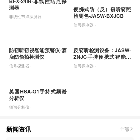
BFX-24IR-非线性结点探
测器
便携式防（反）窃听窃照
检测包-JASW-BXJCB
非线性节点探测器 ·
信号探测器 ·
防窃听窃视智能预警仪-酒
反窃听检测设备：JASW-
店防偷拍检测仪
ZNJC手持便携式智能检
测设备
信号探测器 ·
信号探测器 ·
英国HSA-Q1手持式频谱
分析仪
频谱分析仪 ·
新闻资讯
全部