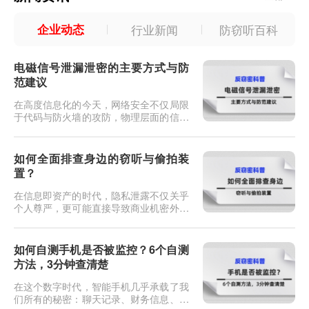
企业动态
行业新闻
防窃听百科
电磁信号泄漏泄密的主要方式与防
范建议
在高度信息化的今天，网络安全不仅局限
于代码与防火墙的攻防，物理层面的信息
安全同样面临严峻挑战。当我们敲击键
盘、浏览屏幕或传输文件时，电子设备在
工作过程中会产生电磁辐射。这些看似无
如何全面排查身边的窃听与偷拍装
形的电磁波，如果不加防范，极易成为泄
置？
密的隐形内鬼。这种通过截获和分析设备
电磁辐射来还原信息的窃密技术，在信息
在信息即资产的时代，隐私泄露不仅关乎
安全领域被称为TEMPEST（瞬态...
个人尊严，更可能直接导致商业机密外泄
或人身财产损失。如今的窃听偷拍设备早
已不是电影里那种粗笨的“纽扣式”发报
机，它们可能伪装成日常的插座、充电
如何自测手机是否被监控？6个自测
头、烟雾报警器，甚至是一根普通的电源
方法，3分钟查清楚
线。当你直觉不对劲，或者即将进行一场
机密会谈时，如何像专业反间谍人员一
在这个数字时代，智能手机几乎承载了我
样，揪出那些潜伏在暗处的耳朵和眼
们所有的秘密：聊天记录、财务信息、行
睛？...