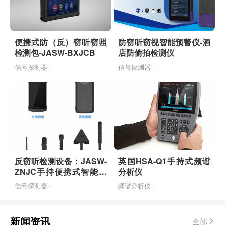
便携式防（反）窃听窃照
防窃听窃视智能预警仪-酒
检测包-JASW-BXJCB
店防偷拍检测仪
信号探测器 ·
信号探测器 ·
反窃听检测设备：JASW-
英国HSA-Q1手持式频谱
ZNJC手持便携式智能检
分析仪
测设备
信号探测器 ·
频谱分析仪 ·
新闻资讯
全部