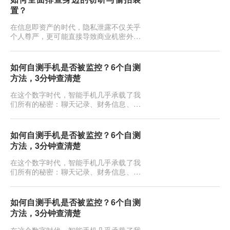
形的电磁波，如果不加防范，极易成为泄
置？
密的隐形内鬼。这种通过截获和分析设备
电磁辐射来还原信息的窃密技术，在信息
在信息即资产的时代，隐私泄露不仅关乎
安全领域被称为TEMPEST（瞬态...
个人尊严，更可能直接导致商业机密外泄
或人身财产损失。如今的窃听偷拍设备早
已不是电影里那种粗笨的“纽扣式”发报
机，它们可能伪装成日常的插座、充电
如何自测手机是否被监控？6个自测
头、烟雾报警器，甚至是一根普通的电源
方法，3分钟查清楚
线。当你直觉不对劲，或者即将进行一场
机密会谈时，如何像专业反间谍人员一
在这个数字时代，智能手机几乎承载了我
样，揪出那些潜伏在暗处的耳朵和眼
们所有的秘密：聊天记录、财务信息、行
睛？...
踪轨迹，甚至是深夜的面容。一旦手机被
监控，你的生活就如同在黑客面前裸奔。
最近后台收到不少私信，问的都是同一个
如何自测手机是否被监控？6个自测
问题：我总觉得手机被人监控了，但又说
方法，3分钟查清楚
不上来哪里不对。说实话，大部分人的直
觉是准的。手机被监控这件事，不一定是
在这个数字时代，智能手机几乎承载了我
电影里那种特工级别的操作。更多时...
们所有的秘密：聊天记录、财务信息、行
踪轨迹，甚至是深夜的面容。一旦手机被
监控，你的生活就如同在黑客面前裸奔。
最近后台收到不少私信，问的都是同一个
如何自测手机是否被监控？6个自测
问题：我总觉得手机被人监控了，但又说
方法，3分钟查清楚
不上来哪里不对。说实话，大部分人的直
觉是准的。手机被监控这件事，不一定是
在这个数字时代，智能手机几乎承载了我