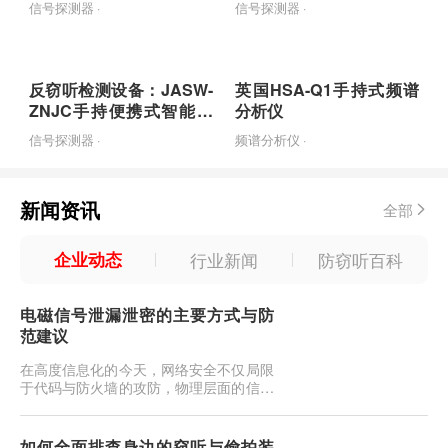
信号探测器 ·
信号探测器 ·
反窃听检测设备：JASW-
英国HSA-Q1手持式频谱
ZNJC手持便携式智能检
分析仪
测设备
信号探测器 ·
频谱分析仪 ·
新闻资讯
全部
企业动态
行业新闻
防窃听百科
电磁信号泄漏泄密的主要方式与防
范建议
在高度信息化的今天，网络安全不仅局限
于代码与防火墙的攻防，物理层面的信息
安全同样面临严峻挑战。当我们敲击键
盘、浏览屏幕或传输文件时，电子设备在
工作过程中会产生电磁辐射。这些看似无
如何全面排查身边的窃听与偷拍装