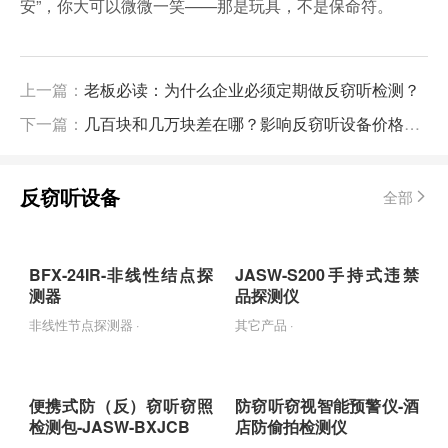
安”，你大可以微微一笑——那是玩具，不是保命符。
上一篇：
老板必读：为什么企业必须定期做反窃听检测？
下一篇：
几百块和几万块差在哪？影响反窃听设备价格的因素有哪些
反窃听设备
全部
BFX-24IR-非线性结点探
JASW-S200手持式违禁
测器
品探测仪
非线性节点探测器 ·
其它产品 ·
便携式防（反）窃听窃照
防窃听窃视智能预警仪-酒
检测包-JASW-BXJCB
店防偷拍检测仪