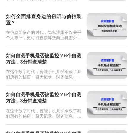
安全同样面临严峻挑战。当我们敲击键
盘、浏览屏幕或传输文件时，电子设备在
工作过程中会产生电磁辐射。这些看似无
如何全面排查身边的窃听与偷拍装
形的电磁波，如果不加防范，极易成为泄
置？
密的隐形内鬼。这种通过截获和分析设备
电磁辐射来还原信息的窃密技术，在信息
在信息即资产的时代，隐私泄露不仅关乎
安全领域被称为TEMPEST（瞬态...
个人尊严，更可能直接导致商业机密外泄
或人身财产损失。如今的窃听偷拍设备早
已不是电影里那种粗笨的“纽扣式”发报
机，它们可能伪装成日常的插座、充电
如何自测手机是否被监控？6个自测
头、烟雾报警器，甚至是一根普通的电源
方法，3分钟查清楚
线。当你直觉不对劲，或者即将进行一场
机密会谈时，如何像专业反间谍人员一
在这个数字时代，智能手机几乎承载了我
样，揪出那些潜伏在暗处的耳朵和眼
们所有的秘密：聊天记录、财务信息、行
睛？...
踪轨迹，甚至是深夜的面容。一旦手机被
监控，你的生活就如同在黑客面前裸奔。
最近后台收到不少私信，问的都是同一个
如何自测手机是否被监控？6个自测
问题：我总觉得手机被人监控了，但又说
方法，3分钟查清楚
不上来哪里不对。说实话，大部分人的直
觉是准的。手机被监控这件事，不一定是
在这个数字时代，智能手机几乎承载了我
电影里那种特工级别的操作。更多时...
们所有的秘密：聊天记录、财务信息、行
踪轨迹，甚至是深夜的面容。一旦手机被
监控，你的生活就如同在黑客面前裸奔。
最近后台收到不少私信，问的都是同一个