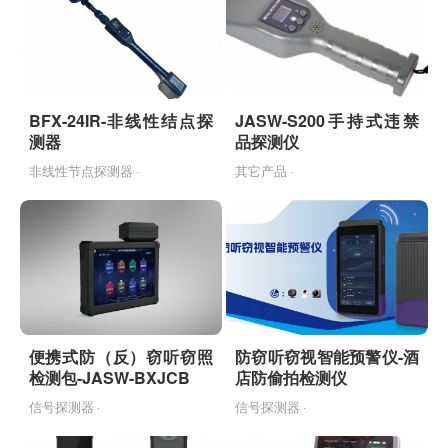
BFX-24IR-非线性结点探
JASW-S200手持式违禁
测器
品探测仪
非线性节点探测器 ·
其它产品 ·
便携式防（反）窃听窃照
防窃听窃视智能预警仪-酒
检测包-JASW-BXJCB
店防偷拍检测仪
信号探测器 ·
信号探测器 ·