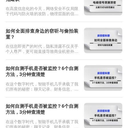
在高度信息化的今天，网络安全不仅局限
于代码与防火墙的攻防，物理层面的信息
安全同样面临严峻挑战。当我们敲击键
盘、浏览屏幕或传输文件时，电子设备在
工作过程中会产生电磁辐射。这些看似无
如何全面排查身边的窃听与偷拍装
形的电磁波，如果不加防范，极易成为泄
置？
密的隐形内鬼。这种通过截获和分析设备
电磁辐射来还原信息的窃密技术，在信息
在信息即资产的时代，隐私泄露不仅关乎
安全领域被称为TEMPEST（瞬态...
个人尊严，更可能直接导致商业机密外泄
或人身财产损失。如今的窃听偷拍设备早
已不是电影里那种粗笨的“纽扣式”发报
机，它们可能伪装成日常的插座、充电
如何自测手机是否被监控？6个自测
头、烟雾报警器，甚至是一根普通的电源
方法，3分钟查清楚
线。当你直觉不对劲，或者即将进行一场
机密会谈时，如何像专业反间谍人员一
在这个数字时代，智能手机几乎承载了我
样，揪出那些潜伏在暗处的耳朵和眼
们所有的秘密：聊天记录、财务信息、行
睛？...
踪轨迹，甚至是深夜的面容。一旦手机被
监控，你的生活就如同在黑客面前裸奔。
最近后台收到不少私信，问的都是同一个
如何自测手机是否被监控？6个自测
问题：我总觉得手机被人监控了，但又说
方法，3分钟查清楚
不上来哪里不对。说实话，大部分人的直
觉是准的。手机被监控这件事，不一定是
在这个数字时代，智能手机几乎承载了我
电影里那种特工级别的操作。更多时...
们所有的秘密：聊天记录、财务信息、行