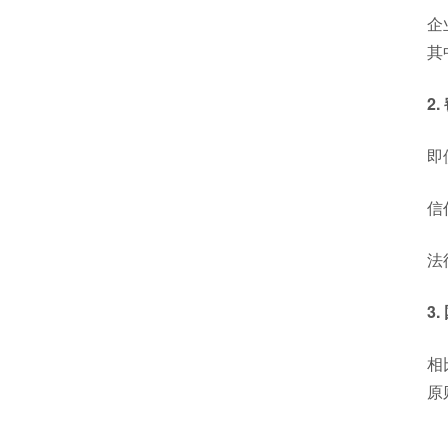
企
其
2
即
信
法
3
相
原