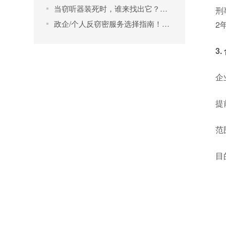
当窃听器装死时，谁来找出它？—揭秘反窃密利器非线节点探测器
刑
政企/个人反窃密服务选择指南！外行如何避坑？选出真内行？
2
3
企
提
范
目