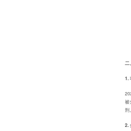
二
1
2
被
刑
2