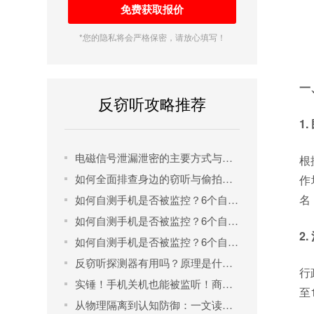
*您的隐私将会严格保密，请放心填写！
一
反窃听攻略推荐
1
电磁信号泄漏泄密的主要方式与防范建议
根
如何全面排查身边的窃听与偷拍装置？
作
名
如何自测手机是否被监控？6个自测方法，3分钟查清楚
如何自测手机是否被监控？6个自测方法，3分钟查清楚
2
如何自测手机是否被监控？6个自测方法，3分钟查清楚
反窃听探测器有用吗？原理是什么？
行
实锤！手机关机也能被监听！商务/隐私人士必看的反监听硬核指南
至
从物理隔离到认知防御：一文读懂现代企业反窃密的底层逻辑