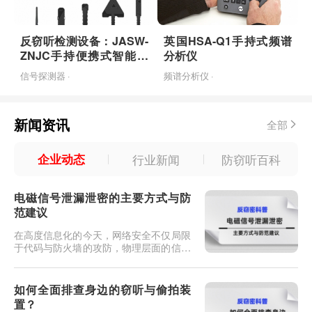
反窃听检测设备：JASW-
英国HSA-Q1手持式频谱
ZNJC手持便携式智能检
分析仪
测设备
信号探测器 ·
频谱分析仪 ·
新闻资讯
全部
企业动态
行业新闻
防窃听百科
电磁信号泄漏泄密的主要方式与防
范建议
在高度信息化的今天，网络安全不仅局限
于代码与防火墙的攻防，物理层面的信息
安全同样面临严峻挑战。当我们敲击键
盘、浏览屏幕或传输文件时，电子设备在
工作过程中会产生电磁辐射。这些看似无
如何全面排查身边的窃听与偷拍装
形的电磁波，如果不加防范，极易成为泄
置？
密的隐形内鬼。这种通过截获和分析设备