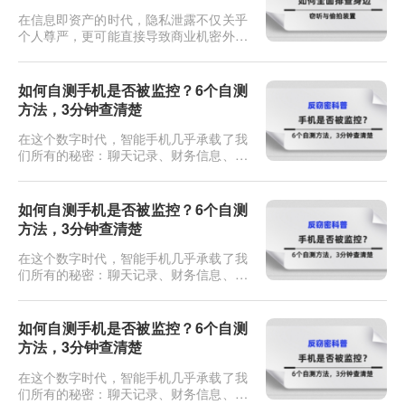
电磁辐射来还原信息的窃密技术，在信息
在信息即资产的时代，隐私泄露不仅关乎
安全领域被称为TEMPEST（瞬态...
个人尊严，更可能直接导致商业机密外泄
或人身财产损失。如今的窃听偷拍设备早
已不是电影里那种粗笨的“纽扣式”发报
机，它们可能伪装成日常的插座、充电
如何自测手机是否被监控？6个自测
头、烟雾报警器，甚至是一根普通的电源
方法，3分钟查清楚
线。当你直觉不对劲，或者即将进行一场
机密会谈时，如何像专业反间谍人员一
在这个数字时代，智能手机几乎承载了我
样，揪出那些潜伏在暗处的耳朵和眼
们所有的秘密：聊天记录、财务信息、行
睛？...
踪轨迹，甚至是深夜的面容。一旦手机被
监控，你的生活就如同在黑客面前裸奔。
最近后台收到不少私信，问的都是同一个
如何自测手机是否被监控？6个自测
问题：我总觉得手机被人监控了，但又说
方法，3分钟查清楚
不上来哪里不对。说实话，大部分人的直
觉是准的。手机被监控这件事，不一定是
在这个数字时代，智能手机几乎承载了我
电影里那种特工级别的操作。更多时...
们所有的秘密：聊天记录、财务信息、行
踪轨迹，甚至是深夜的面容。一旦手机被
监控，你的生活就如同在黑客面前裸奔。
最近后台收到不少私信，问的都是同一个
如何自测手机是否被监控？6个自测
问题：我总觉得手机被人监控了，但又说
方法，3分钟查清楚
不上来哪里不对。说实话，大部分人的直
觉是准的。手机被监控这件事，不一定是
在这个数字时代，智能手机几乎承载了我
电影里那种特工级别的操作。更多时...
们所有的秘密：聊天记录、财务信息、行