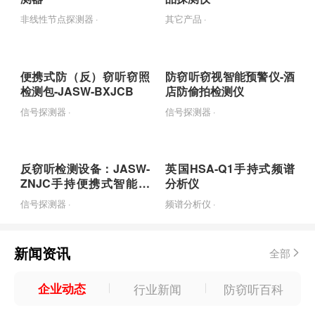
非线性节点探测器 ·
其它产品 ·
便携式防（反）窃听窃照
防窃听窃视智能预警仪-酒
检测包-JASW-BXJCB
店防偷拍检测仪
信号探测器 ·
信号探测器 ·
反窃听检测设备：JASW-
英国HSA-Q1手持式频谱
ZNJC手持便携式智能检
分析仪
测设备
信号探测器 ·
频谱分析仪 ·
新闻资讯
全部
企业动态
行业新闻
防窃听百科