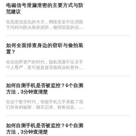
电磁信号泄漏泄密的主要方式与防
范建议
在高度信息化的今天，网络安全不仅局限
于代码与防火墙的攻防，物理层面的信息
安全同样面临严峻挑战。当我们敲击键
盘、浏览屏幕或传输文件时，电子设备在
工作过程中会产生电磁辐射。这些看似无
如何全面排查身边的窃听与偷拍装
形的电磁波，如果不加防范，极易成为泄
置？
密的隐形内鬼。这种通过截获和分析设备
电磁辐射来还原信息的窃密技术，在信息
在信息即资产的时代，隐私泄露不仅关乎
安全领域被称为TEMPEST（瞬态...
个人尊严，更可能直接导致商业机密外泄
或人身财产损失。如今的窃听偷拍设备早
已不是电影里那种粗笨的“纽扣式”发报
机，它们可能伪装成日常的插座、充电
如何自测手机是否被监控？6个自测
头、烟雾报警器，甚至是一根普通的电源
方法，3分钟查清楚
线。当你直觉不对劲，或者即将进行一场
机密会谈时，如何像专业反间谍人员一
在这个数字时代，智能手机几乎承载了我
样，揪出那些潜伏在暗处的耳朵和眼
们所有的秘密：聊天记录、财务信息、行
睛？...
踪轨迹，甚至是深夜的面容。一旦手机被
监控，你的生活就如同在黑客面前裸奔。
最近后台收到不少私信，问的都是同一个
如何自测手机是否被监控？6个自测
问题：我总觉得手机被人监控了，但又说
方法，3分钟查清楚
不上来哪里不对。说实话，大部分人的直